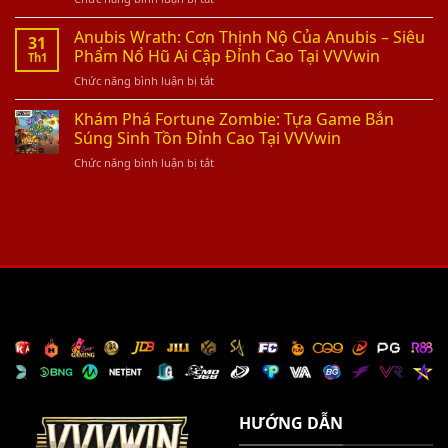
(TaDa
Vàng,
Kraken
Gaming):
Nhận
Gold
Anubis Wrath: Cơn Thịnh Nộ Của Anubis – Siêu
Khám
Thưởng
31
Rush:
Phẩm Nổ Hũ Ai Cập Đỉnh Cao Tại VVVwin
Phá
12.000x
Th1
Săn
Phép
Chức năng bình luận bị tắt
ở
Kho
Thuật
Anubis
Báu
Của
Wrath:
Khám Phá Fortune Zombie: Tựa Game Bắn
Của
Natasha
Cơn
Súng Sinh Tồn Đỉnh Cao Tại VVVwin
Quái
Thịnh
Vật
Chức năng bình luận bị tắt
ở
Nộ
Biển
Khám
Của
Sâu
Phá
Anubis
–
Fortune
–
Siêu
Zombie:
Siêu
Phẩm
Tựa
Phẩm
PG
Game
Nổ
Soft
Bắn
Hũ
Tại
Súng
Ai
VVVwin
Sinh
Cập
Tồn
Đỉnh
Đỉnh
Cao
Cao
Tại
Tại
VVVwin
VVVwin
HƯỚNG DẪN