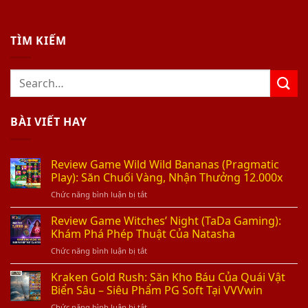
TÌM KIẾM
BÀI VIẾT HAY
Review Game Wild Wild Bananas (Pragmatic
Play): Săn Chuối Vàng, Nhận Thưởng 12.000x
Chức năng bình luận bị tắt
ở
Review
Game
Review Game Witches’ Night (TaDa Gaming):
Wild
Khám Phá Phép Thuật Của Natasha
Wild
Chức năng bình luận bị tắt
ở
Bananas
Review
(Pragmatic
Game
Kraken Gold Rush: Săn Kho Báu Của Quái Vật
Play):
Witches’
Biển Sâu – Siêu Phẩm PG Soft Tại VVVwin
Săn
Night
Chuối
Chức năng bình luận bị tắt
ở