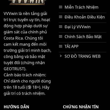
Miễn Trách Nhiệm
VVVwin là nền tảng giải
Điều Khoản Điều Kiện
trí trực tuyến uy tín, hoạt
động hợp pháp dưới sự
Đại Lý VVVwin
giám sát của chính phủ
Chính Sách Bảo Mật
Costa Rica. Chúng tôi
cam kết mang đến môi
TẢI APP
trường giải trí minh bạch,
SƠ ĐỒ TRANG WEB
công bằng và bảo mật
tuyệt đối (chứng nhận
GEOTRUST).
Cảnh báo trách nhiệm:
Chỉ dành cho người dùng
trên 18 tuổi (🔞 18+). Hãy
giải trí có trách nhiệm.
HƯỚNG DẪN
CHỨNG NHẬN TÍN