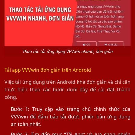
Thao tác tải ứng dụng VVVwin nhanh, đơn giản
Tải app VVVwin đơn giản trên Android
Việc tải ứng dụng trên Android khá đơn giản và chỉ cần
thực hiện theo các bước dưới đây để cài đặt thành
công.
Bước 1: Truy cập vào trang chủ chính thức của
VVVwin để đảm bảo tải được phiên bản ứng dụng
an toàn nhất.
Bước 2: Tìm đến mục “Tải App” và lựa chọn phiên