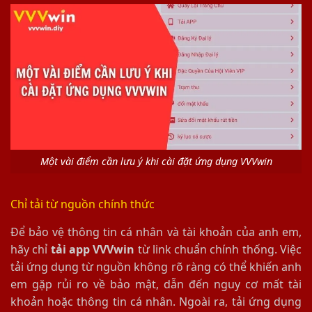
Một vài điểm cần lưu ý khi cài đặt ứng dụng VVVwin
Chỉ tải từ nguồn chính thức
Để bảo vệ thông tin cá nhân và tài khoản của anh em,
hãy chỉ
tải app VVVwin
từ link chuẩn chính thống. Việc
tải ứng dụng từ nguồn không rõ ràng có thể khiến anh
em gặp rủi ro về bảo mật, dẫn đến nguy cơ mất tài
khoản hoặc thông tin cá nhân. Ngoài ra, tải ứng dụng