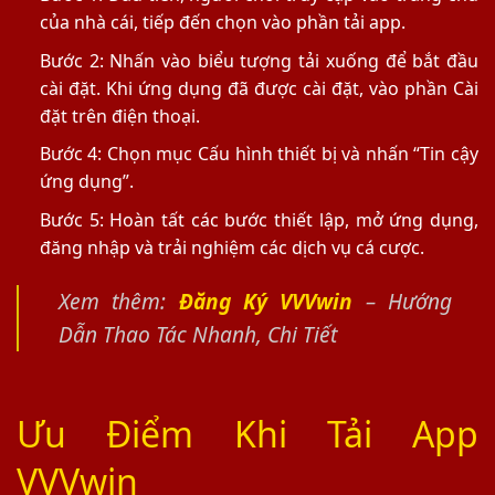
của nhà cái, tiếp đến chọn vào phần tải app.
Bước 2: Nhấn vào biểu tượng tải xuống để bắt đầu
cài đặt. Khi ứng dụng đã được cài đặt, vào phần Cài
đặt trên điện thoại.
Bước 4: Chọn mục Cấu hình thiết bị và nhấn “Tin cậy
ứng dụng”.
Bước 5: Hoàn tất các bước thiết lập, mở ứng dụng,
đăng nhập và trải nghiệm các dịch vụ cá cược.
Xem thêm:
Đăng Ký VVVwin
– Hướng
Dẫn Thao Tác Nhanh, Chi Tiết
Ưu Điểm Khi Tải App
VVVwin