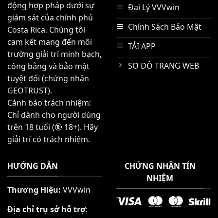
động hợp pháp dưới sự
Đại Lý VVVwin
giám sát của chính phủ
Chính Sách Bảo Mật
Costa Rica. Chúng tôi
cam kết mang đến môi
TẢI APP
trường giải trí minh bạch,
SƠ ĐỒ TRANG WEB
công bằng và bảo mật
tuyệt đối (chứng nhận
GEOTRUST).
Cảnh báo trách nhiệm:
Chỉ dành cho người dùng
trên 18 tuổi (🔞 18+). Hãy
giải trí có trách nhiệm.
HƯỚNG DẪN
CHỨNG NHẬN TÍN
NHIỆM
Thương Hiệu:
VVVwin
Địa chỉ trụ sở hỗ trợ
: