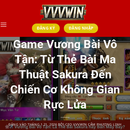
Bỏ
qua
nội
dung
ĐĂNG KÝ
ĐĂNG NHẬP
Game Vương Bài Vô
Tận: Từ Thẻ Bài Ma
Thuật Sakura Đến
Chiến Cơ Không Gian
Rực Lửa
ĐĂNG VÀO
THÁNG 1 21, 2026
BỞI
CEO VVVWIN CẨM PHƯƠNG LINH