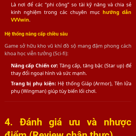
Là nơi để các “phi công” so tài kỹ năng và chia sẻ
kinh nghiệm trong các chuyên mục
hướng dẫn
VVVwin
.
Hệ thống nâng cấp chiều sâu
Game sở hữu kho vũ khí đồ sộ mang đậm phong cách
khoa học viễn tưởng (Sci-fi):
Nâng cấp Chiến cơ:
Tăng cấp, tăng bậc (Star up) để
thay đổi ngoại hình và sức mạnh.
Trang bị phụ kiện:
Hệ thống Giáp (Armor), Tên lửa
phụ (Wingman) giúp tùy biến lối chơi.
4. Đánh giá ưu và nhược
điểm (Review chân thực)