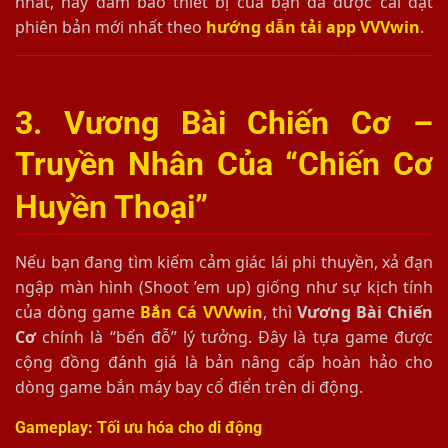
nhất, hãy đảm bảo thiết bị của bạn đã được cài đặt
phiên bản mới nhất theo
hướng dẫn tải app VVVwin
.
3. Vương Bài Chiến Cơ –
Truyền Nhân Của “Chiến Cơ
Huyền Thoại”
Nếu bạn đang tìm kiếm cảm giác lái phi thuyền, xả đạn
ngập màn hình (Shoot ’em up) giống như sự kịch tính
của dòng game
Bắn Cá VVVwin
, thì
Vương Bài Chiến
Cơ
chính là “bến đỗ” lý tưởng. Đây là tựa game được
cộng đồng đánh giá là bản nâng cấp hoàn hảo cho
dòng game bắn máy bay cổ điển trên di động.
Gameplay: Tối ưu hóa cho di động