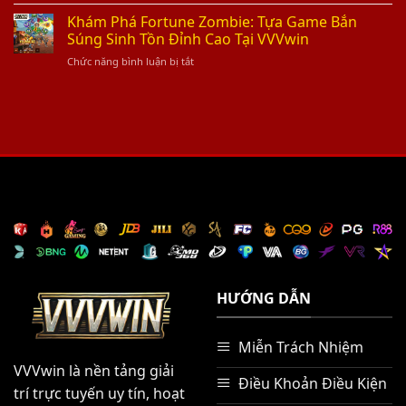
Anubis
Báu
Của
Wrath:
Khám Phá Fortune Zombie: Tựa Game Bắn
Của
Natasha
Cơn
Súng Sinh Tồn Đỉnh Cao Tại VVVwin
Quái
Thịnh
Vật
Chức năng bình luận bị tắt
ở
Nộ
Biển
Khám
Của
Sâu
Phá
Anubis
–
Fortune
–
Siêu
Zombie:
Siêu
Phẩm
Tựa
Phẩm
PG
Game
Nổ
Soft
Bắn
Hũ
Tại
Súng
Ai
VVVwin
Sinh
Cập
Tồn
Đỉnh
Đỉnh
Cao
Cao
Tại
Tại
VVVwin
VVVwin
HƯỚNG DẪN
Miễn Trách Nhiệm
VVVwin là nền tảng giải
Điều Khoản Điều Kiện
trí trực tuyến uy tín, hoạt