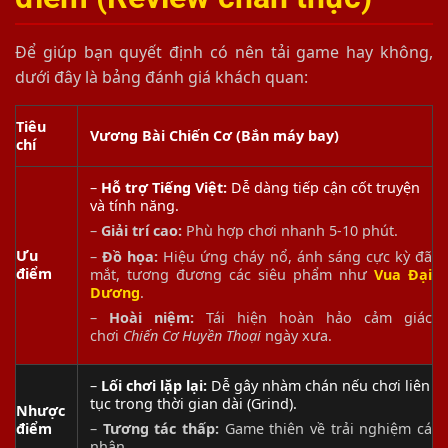
Để giúp bạn quyết định có nên tải game hay không,
dưới đây là bảng đánh giá khách quan:
Tiêu
Vương Bài Chiến Cơ (Bắn máy bay)
chí
–
Hỗ trợ Tiếng Việt:
Dễ dàng tiếp cận cốt truyện
và tính năng.
–
Giải trí cao:
Phù hợp chơi nhanh 5-10 phút.
Ưu
–
Đồ họa:
Hiệu ứng cháy nổ, ánh sáng cực kỳ đã
điểm
mắt, tương đương các siêu phẩm như
Vua Đại
Dương
.
–
Hoài niệm:
Tái hiện hoàn hảo cảm giác
chơi
Chiến Cơ Huyền Thoại
ngày xưa.
–
Lối chơi lặp lại:
Dễ gây nhàm chán nếu chơi liên
tục trong thời gian dài (Grind).
Nhược
điểm
–
Tương tác thấp:
Game thiên về trải nghiệm cá
nhân.