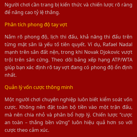
Người chơi cần trang bị kiến thức và chiến lược rõ ràng
để nâng cao tỷ lệ thắng.
Phân tích phong độ tay vợt
Nắm rõ phong độ, lịch thi đấu, khả năng thi đấu trên
từng mặt sân là yếu tố tiên quyết. Ví dụ, Rafael Nadal
mạnh trên sân đất nện, trong khi Novak Djokovic vượt
trội trên sân cứng. Theo dõi bảng xếp hạng ATP/WTA
giúp bạn xác định rõ tay vợt đang có phong độ ổn định
nhất.
Quản lý vốn cược thông minh
Một người chơi chuyên nghiệp luôn biết kiểm soát vốn
cược. Không nên đặt toàn bộ tiền vào một trận đấu,
mà nên chia nhỏ và phân bổ hợp lý. Chiến lược “cược
an toàn – thắng bền vững” luôn hiệu quả hơn so với
cược theo cảm xúc.