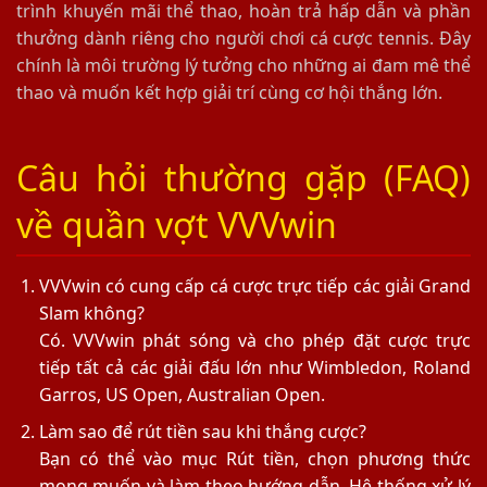
trình khuyến mãi thể thao, hoàn trả hấp dẫn và phần
thưởng dành riêng cho người chơi cá cược tennis. Đây
chính là môi trường lý tưởng cho những ai đam mê thể
thao và muốn kết hợp giải trí cùng cơ hội thắng lớn.
Câu hỏi thường gặp (FAQ)
về quần vợt VVVwin
VVVwin có cung cấp cá cược trực tiếp các giải Grand
Slam không?
Có. VVVwin phát sóng và cho phép đặt cược trực
tiếp tất cả các giải đấu lớn như Wimbledon, Roland
Garros, US Open, Australian Open.
Làm sao để rút tiền sau khi thắng cược?
Bạn có thể vào mục Rút tiền, chọn phương thức
mong muốn và làm theo hướng dẫn. Hệ thống xử lý