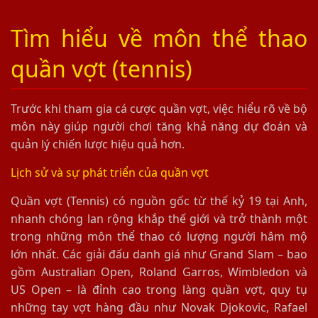
Tìm hiểu về môn thể thao
quần vợt (tennis)
Trước khi tham gia cá cược quần vợt, việc hiểu rõ về bộ
môn này giúp người chơi tăng khả năng dự đoán và
quản lý chiến lược hiệu quả hơn.
Lịch sử và sự phát triển của quần vợt
Quần vợt (Tennis) có nguồn gốc từ thế kỷ 19 tại Anh,
nhanh chóng lan rộng khắp thế giới và trở thành một
trong những môn thể thao có lượng người hâm mộ
lớn nhất. Các giải đấu danh giá như Grand Slam – bao
gồm Australian Open, Roland Garros, Wimbledon và
US Open – là đỉnh cao trong làng quần vợt, quy tụ
những tay vợt hàng đầu như Novak Djokovic, Rafael