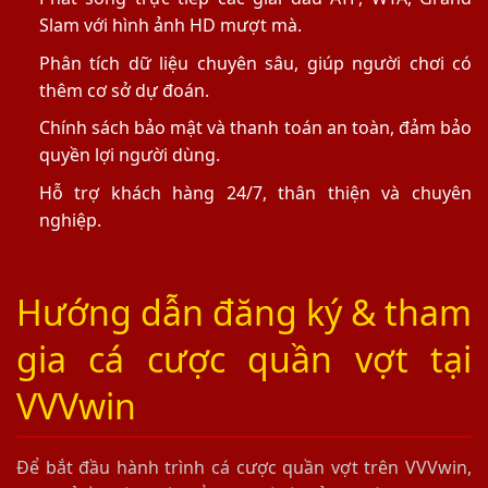
Slam với hình ảnh HD mượt mà.
Phân tích dữ liệu chuyên sâu, giúp người chơi có
thêm cơ sở dự đoán.
Chính sách bảo mật và thanh toán an toàn, đảm bảo
quyền lợi người dùng.
Hỗ trợ khách hàng 24/7, thân thiện và chuyên
nghiệp.
Hướng dẫn đăng ký & tham
gia cá cược quần vợt tại
VVVwin
Để bắt đầu hành trình cá cược quần vợt trên VVVwin,