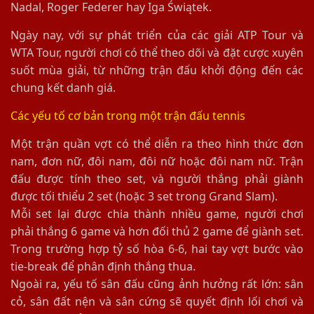
Nadal, Roger Federer hay Iga Świątek.
Ngày nay, với sự phát triển của các giải ATP Tour và
WTA Tour, người chơi có thể theo dõi và đặt cược xuyên
suốt mùa giải, từ những trận đấu khởi động đến các
chung kết danh giá.
Các yếu tố cơ bản trong một trận đấu tennis
Một trận quần vợt có thể diễn ra theo hình thức đơn
nam, đơn nữ, đôi nam, đôi nữ hoặc đôi nam nữ. Trận
đấu được tính theo set, và người thắng phải giành
được tối thiểu 2 set (hoặc 3 set trong Grand Slam).
Mỗi set lại được chia thành nhiều game, người chơi
phải thắng 6 game và hơn đối thủ 2 game để giành set.
Trong trường hợp tỷ số hòa 6-6, hai tay vợt bước vào
tie-break để phân định thắng thua.
Ngoài ra, yếu tố sân đấu cũng ảnh hưởng rất lớn: sân
cỏ, sân đất nện và sân cứng sẽ quyết định lối chơi và