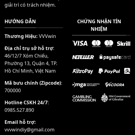
giải trí có trách nhiệm.
HƯỚNG DẪN
CHỨNG NHẬN TÍN
NHIỆM
Thương Hiệu:
VVVwin
Địa chỉ trụ sở hỗ trợ
:
46/12/7 Xóm Chiếu,
Phường 13, Quận 4, TP.
Hồ Chí Minh, Việt Nam
Mã bưu chính (Zipcode)
:
700000
Hotline CSKH 24/7
:
0985.527.890
Email hỗ trợ:
vvvwindiy@gmail.com