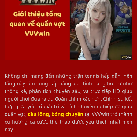
Không chỉ mang đến những trận tennis hấp dẫn, nền
tảng này còn cung cấp hàng loạt tính năng hỗ trợ như
thống kê, phân tích chuyên sâu, và trực tiếp HD giúp
người chơi đưa ra dự đoán chính xác hơn. Chính sự kết
hợp giữa yếu tố giải trí và tính chuyên nghiệp đã giúp
quần vợt,
cầu lông
,
bóng chuyền
tại VVVwin trở thành
xu hướng cá cược thể thao được yêu thích nhất hiện
nay.