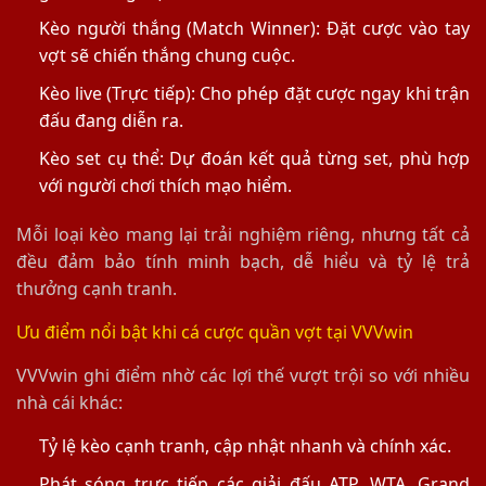
Kèo người thắng (Match Winner): Đặt cược vào tay
vợt sẽ chiến thắng chung cuộc.
Kèo live (Trực tiếp): Cho phép đặt cược ngay khi trận
đấu đang diễn ra.
Kèo set cụ thể: Dự đoán kết quả từng set, phù hợp
với người chơi thích mạo hiểm.
Mỗi loại kèo mang lại trải nghiệm riêng, nhưng tất cả
đều đảm bảo tính minh bạch, dễ hiểu và tỷ lệ trả
thưởng cạnh tranh.
Ưu điểm nổi bật khi cá cược quần vợt tại VVVwin
VVVwin ghi điểm nhờ các lợi thế vượt trội so với nhiều
nhà cái khác:
Tỷ lệ kèo cạnh tranh, cập nhật nhanh và chính xác.
Phát sóng trực tiếp các giải đấu ATP, WTA, Grand