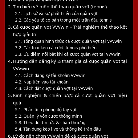
Tìm hiểu về môn thể thao quần vợt (tennis)
Lịch sử và sự phát triển của quần vợt
Các yếu tố cơ bản trong một trận đấu tennis
Cá cược quần vợt VVVwin – Trải nghiệm thể thao kết
hợp giải trí
Tổng quan hình thức cá cược quần vợt tại VVVwin
Các loại kèo cá cược tennis phổ biến
Ưu điểm nổi bật khi cá cược quần vợt tại VVVwin
Hướng dẫn đăng ký & tham gia cá cược quần vợt tại
VVVwin
Cách đăng ký tài khoản VVVwin
Nạp tiền vào tài khoản
Cách đặt cược quần vợt tại VVVwin
Kinh nghiệm & chiến lược cá cược quần vợt hiệu
quả
Phân tích phong độ tay vợt
Quản lý vốn cược thông minh
Theo dõi tin tức & chấn thương
Tận dụng kèo live và thống kê trận đấu
Lý do nên chọn VVVwin để cá cược quần vợt