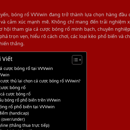
tuyến, bóng rổ VVVwin đang trở thành lựa chọn hàng đầu 
ật và cảm xúc mạnh mẽ. Không chỉ mang đến trải nghiệm 
ơ hội tham gia cá cược bóng rổ minh bạch, chuyên nghiệp
phá trọn vẹn, hiểu rõ cách chơi, các loại kèo phổ biến và c
chiến thắng.
 Viết
cá cược bóng rổ tại VVVwin
VVwin
 cược thủ lại chọn cá cược bóng rổ VVVwin?
 cược bóng rổ
 cá cược bóng rổ
ấu bóng rổ phổ biến trên VVVwin
óng rổ phổ biến tại VVVwin
điểm (handicap)
u (over/under)
ine (thắng thua trực tiếp)