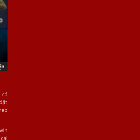
 cá
đặt
theo
win
cái