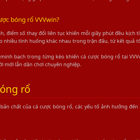
 cược bóng rổ VVVwin?
, điểm số thay đổi liên tục khiến mỗi giây phút đều kịch t
o nhiều tình huống khác nhau trong trận đấu, từ kết quả t
h minh bạch trong từng kèo khiến cá cược bóng rổ tại VVV
ời mới lẫn dân chơi chuyên nghiệp.
bóng rổ
u bản chất của cá cược bóng rổ, các yếu tố ảnh hưởng đến 