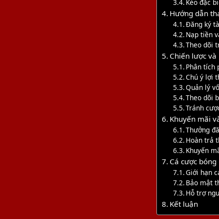
Kèo đặc bi
Hướng dẫn tha
Đăng ký t
Nạp tiền v
Theo dõi t
Chiến lược và
Phân tích 
Chú ý lợi 
Quản lý v
Theo dõi b
Tránh cượ
Khuyến mãi và
Thưởng đă
Hoàn trả 
Khuyến m
Cá cược bóng 
Giới hạn c
Bảo mật th
Hỗ trợ ngư
Kết luận