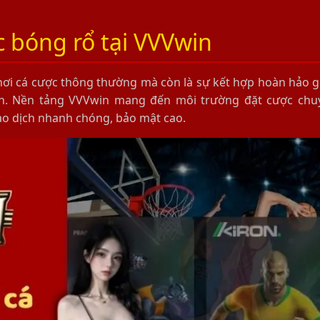
c bóng rổ tại VVVwin
hơi cá cược thông thường mà còn là sự kết hợp hoàn hảo g
ích. Nền tảng VVVwin mang đến môi trường đặt cược chu
iao dịch nhanh chóng, bảo mật cao.