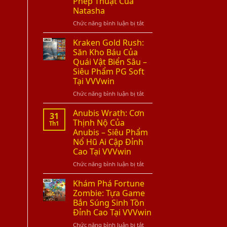
Phép Thuật Của
(Pragmatic
Natasha
Play):
Săn
Chức năng bình luận bị tắt
ở
Chuối
Review
Vàng,
Game
Kraken Gold Rush:
Nhận
Witches’
Săn Kho Báu Của
Thưởng
Night
Quái Vật Biển Sâu –
12.000x
(TaDa
Siêu Phẩm PG Soft
Gaming):
Tại VVVwin
Khám
Phá
Chức năng bình luận bị tắt
ở
Phép
Kraken
Thuật
Gold
Anubis Wrath: Cơn
31
Của
Rush:
Thịnh Nộ Của
Th1
Natasha
Săn
Anubis – Siêu Phẩm
Kho
Nổ Hũ Ai Cập Đỉnh
Báu
Cao Tại VVVwin
Của
Quái
Chức năng bình luận bị tắt
ở
Vật
Anubis
Biển
Wrath:
Khám Phá Fortune
Sâu
Cơn
Zombie: Tựa Game
–
Thịnh
Bắn Súng Sinh Tồn
Siêu
Nộ
Đỉnh Cao Tại VVVwin
Phẩm
Của
PG
Anubis
Chức năng bình luận bị tắt
ở